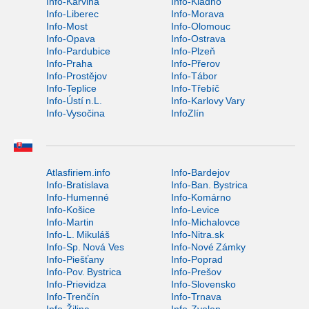
Info-Karviná
Info-Kladno
Info-Liberec
Info-Morava
Info-Most
Info-Olomouc
Info-Opava
Info-Ostrava
Info-Pardubice
Info-Plzeň
Info-Praha
Info-Přerov
Info-Prostějov
Info-Tábor
Info-Teplice
Info-Třebíč
Info-Ústí n.L.
Info-Karlovy Vary
Info-Vysočina
InfoZlín
Atlasfiriem.info
Info-Bardejov
Info-Bratislava
Info-Ban. Bystrica
Info-Humenné
Info-Komárno
Info-Košice
Info-Levice
Info-Martin
Info-Michalovce
Info-L. Mikuláš
Info-Nitra.sk
Info-Sp. Nová Ves
Info-Nové Zámky
Info-Piešťany
Info-Poprad
Info-Pov. Bystrica
Info-Prešov
Info-Prievidza
Info-Slovensko
Info-Trenčín
Info-Trnava