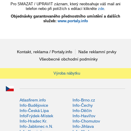
Pro SMAZAT / UPRAVIT záznam, který neobsahuje váš mail ani
telefon nebo při potížích s editací klikněte
zde
.
Objednávky garantovaného přednostního umístění a dalších
služeb:
www.portaly.info
Kontakt, reklama / Portaly.info
Naše reklamní prvky
Všeobecné obchodní podmínky
Výroba nábytku
Atlasfirem.info
Info-Brno.cz
Info-Budějovice
Info-Čechy
Info-Česká Lípa
Info-Děčín
InfoFrýdek-Místek
Info-Havířov
Info-Hradec Kr.
Info-Chomutov
Info-Jablonec n.N.
Info-Jihlava