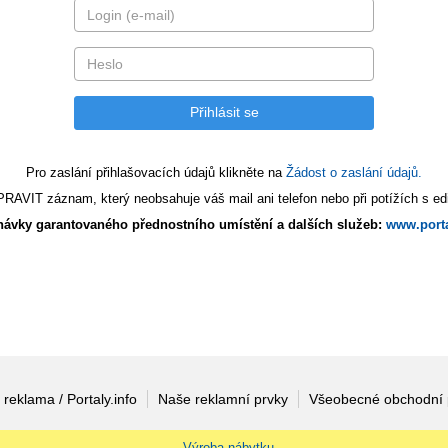
Pro zaslání přihlašovacích údajů klikněte na
Žádost o zaslání údajů.
AVIT záznam, který neobsahuje váš mail ani telefon nebo při potížích s edi
ávky garantovaného přednostního umístění a dalších služeb:
www.porta
 reklama / Portaly.info
Naše reklamní prvky
Všeobecné obchodní
Výroba nábytku