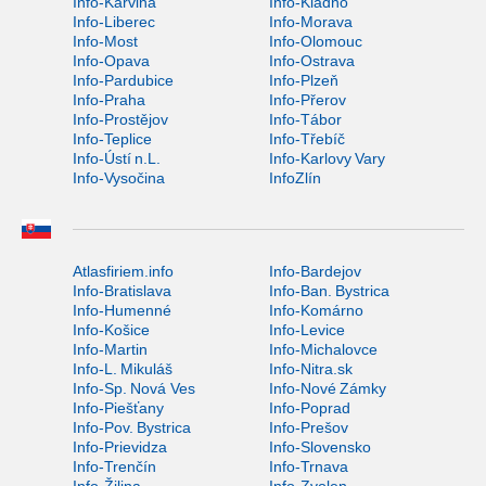
Info-Karviná
Info-Kladno
Info-Liberec
Info-Morava
Info-Most
Info-Olomouc
Info-Opava
Info-Ostrava
Info-Pardubice
Info-Plzeň
Info-Praha
Info-Přerov
Info-Prostějov
Info-Tábor
Info-Teplice
Info-Třebíč
Info-Ústí n.L.
Info-Karlovy Vary
Info-Vysočina
InfoZlín
Atlasfiriem.info
Info-Bardejov
Info-Bratislava
Info-Ban. Bystrica
Info-Humenné
Info-Komárno
Info-Košice
Info-Levice
Info-Martin
Info-Michalovce
Info-L. Mikuláš
Info-Nitra.sk
Info-Sp. Nová Ves
Info-Nové Zámky
Info-Piešťany
Info-Poprad
Info-Pov. Bystrica
Info-Prešov
Info-Prievidza
Info-Slovensko
Info-Trenčín
Info-Trnava