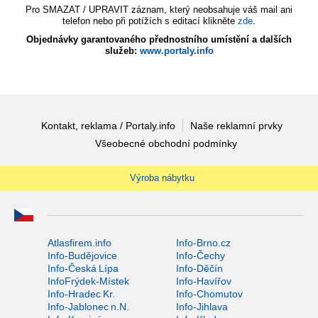
Pro SMAZAT / UPRAVIT záznam, který neobsahuje váš mail ani
telefon nebo při potížích s editací klikněte
zde
.
Objednávky garantovaného přednostního umístění a dalších
služeb:
www.portaly.info
Kontakt, reklama / Portaly.info
Naše reklamní prvky
Všeobecné obchodní podmínky
Výroba nábytku
Atlasfirem.info
Info-Brno.cz
Info-Budějovice
Info-Čechy
Info-Česká Lípa
Info-Děčín
InfoFrýdek-Místek
Info-Havířov
Info-Hradec Kr.
Info-Chomutov
Info-Jablonec n.N.
Info-Jihlava