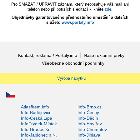
Pro SMAZAT / UPRAVIT záznam, který neobsahuje váš mail ani
telefon nebo při potížích s editací klikněte
zde
.
Objednávky garantovaného přednostního umístění a dalších
služeb:
www.portaly.info
Kontakt, reklama / Portaly.info
Naše reklamní prvky
Všeobecné obchodní podmínky
Výroba nábytku
Atlasfirem.info
Info-Brno.cz
Info-Budějovice
Info-Čechy
Info-Česká Lípa
Info-Děčín
InfoFrýdek-Místek
Info-Havířov
Info-Hradec Kr.
Info-Chomutov
Info-Jablonec n.N.
Info-Jihlava