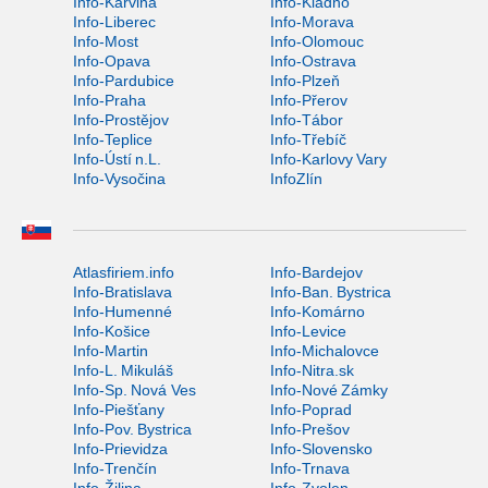
Info-Karviná
Info-Kladno
Info-Liberec
Info-Morava
Info-Most
Info-Olomouc
Info-Opava
Info-Ostrava
Info-Pardubice
Info-Plzeň
Info-Praha
Info-Přerov
Info-Prostějov
Info-Tábor
Info-Teplice
Info-Třebíč
Info-Ústí n.L.
Info-Karlovy Vary
Info-Vysočina
InfoZlín
Atlasfiriem.info
Info-Bardejov
Info-Bratislava
Info-Ban. Bystrica
Info-Humenné
Info-Komárno
Info-Košice
Info-Levice
Info-Martin
Info-Michalovce
Info-L. Mikuláš
Info-Nitra.sk
Info-Sp. Nová Ves
Info-Nové Zámky
Info-Piešťany
Info-Poprad
Info-Pov. Bystrica
Info-Prešov
Info-Prievidza
Info-Slovensko
Info-Trenčín
Info-Trnava