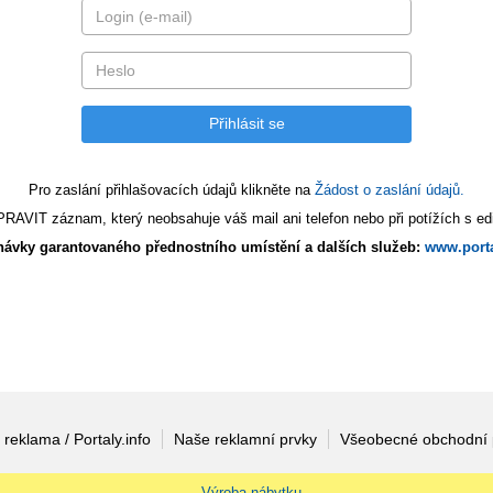
Pro zaslání přihlašovacích údajů klikněte na
Žádost o zaslání údajů.
AVIT záznam, který neobsahuje váš mail ani telefon nebo při potížích s edi
ávky garantovaného přednostního umístění a dalších služeb:
www.porta
 reklama / Portaly.info
Naše reklamní prvky
Všeobecné obchodní
Výroba nábytku