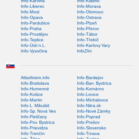
Info-Karviná
Info-Kladno
Info-Liberec
Info-Morava
Info-Most
Info-Olomouc
Info-Opava
Info-Ostrava
Info-Pardubice
Info-Plzeň
Info-Praha
Info-Přerov
Info-Prostějov
Info-Tábor
Info-Teplice
Info-Třebíč
Info-Ústí n.L.
Info-Karlovy Vary
Info-Vysočina
InfoZlín
Atlasfiriem.info
Info-Bardejov
Info-Bratislava
Info-Ban. Bystrica
Info-Humenné
Info-Komárno
Info-Košice
Info-Levice
Info-Martin
Info-Michalovce
Info-L. Mikuláš
Info-Nitra.sk
Info-Sp. Nová Ves
Info-Nové Zámky
Info-Piešťany
Info-Poprad
Info-Pov. Bystrica
Info-Prešov
Info-Prievidza
Info-Slovensko
Info-Trenčín
Info-Trnava