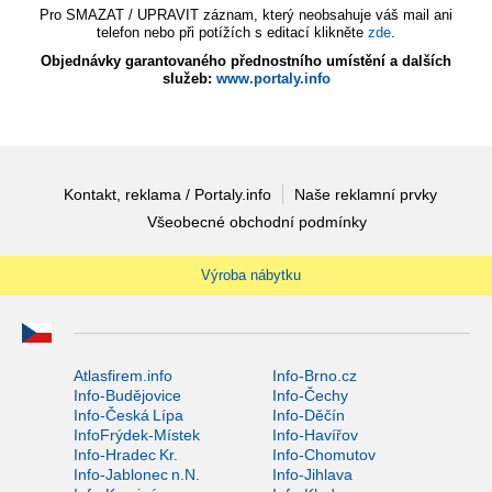
Pro SMAZAT / UPRAVIT záznam, který neobsahuje váš mail ani
telefon nebo při potížích s editací klikněte
zde
.
Objednávky garantovaného přednostního umístění a dalších
služeb:
www.portaly.info
Kontakt, reklama / Portaly.info
Naše reklamní prvky
Všeobecné obchodní podmínky
Výroba nábytku
Atlasfirem.info
Info-Brno.cz
Info-Budějovice
Info-Čechy
Info-Česká Lípa
Info-Děčín
InfoFrýdek-Místek
Info-Havířov
Info-Hradec Kr.
Info-Chomutov
Info-Jablonec n.N.
Info-Jihlava