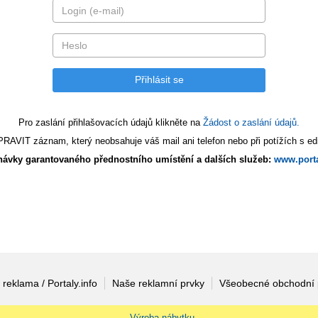
Pro zaslání přihlašovacích údajů klikněte na
Žádost o zaslání údajů.
AVIT záznam, který neobsahuje váš mail ani telefon nebo při potížích s edi
ávky garantovaného přednostního umístění a dalších služeb:
www.porta
 reklama / Portaly.info
Naše reklamní prvky
Všeobecné obchodní
Výroba nábytku