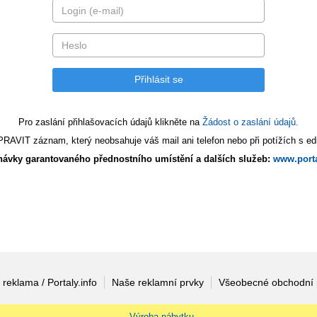
Pro zaslání přihlašovacích údajů klikněte na
Žádost o zaslání údajů.
AVIT záznam, který neobsahuje váš mail ani telefon nebo při potížích s edi
ávky garantovaného přednostního umístění a dalších služeb:
www.porta
 reklama / Portaly.info
Naše reklamní prvky
Všeobecné obchodní
Výroba nábytku