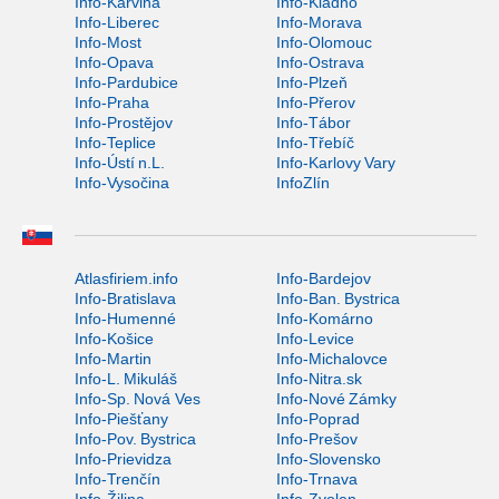
Info-Karviná
Info-Kladno
Info-Liberec
Info-Morava
Info-Most
Info-Olomouc
Info-Opava
Info-Ostrava
Info-Pardubice
Info-Plzeň
Info-Praha
Info-Přerov
Info-Prostějov
Info-Tábor
Info-Teplice
Info-Třebíč
Info-Ústí n.L.
Info-Karlovy Vary
Info-Vysočina
InfoZlín
Atlasfiriem.info
Info-Bardejov
Info-Bratislava
Info-Ban. Bystrica
Info-Humenné
Info-Komárno
Info-Košice
Info-Levice
Info-Martin
Info-Michalovce
Info-L. Mikuláš
Info-Nitra.sk
Info-Sp. Nová Ves
Info-Nové Zámky
Info-Piešťany
Info-Poprad
Info-Pov. Bystrica
Info-Prešov
Info-Prievidza
Info-Slovensko
Info-Trenčín
Info-Trnava