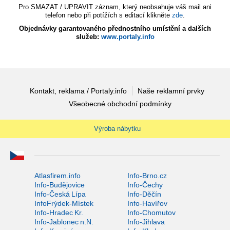
Pro SMAZAT / UPRAVIT záznam, který neobsahuje váš mail ani
telefon nebo při potížích s editací klikněte
zde
.
Objednávky garantovaného přednostního umístění a dalších
služeb:
www.portaly.info
Kontakt, reklama / Portaly.info
Naše reklamní prvky
Všeobecné obchodní podmínky
Výroba nábytku
Atlasfirem.info
Info-Brno.cz
Info-Budějovice
Info-Čechy
Info-Česká Lípa
Info-Děčín
InfoFrýdek-Místek
Info-Havířov
Info-Hradec Kr.
Info-Chomutov
Info-Jablonec n.N.
Info-Jihlava