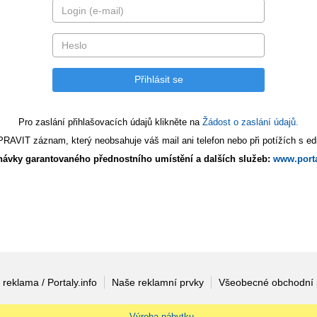
Pro zaslání přihlašovacích údajů klikněte na
Žádost o zaslání údajů.
AVIT záznam, který neobsahuje váš mail ani telefon nebo při potížích s edi
ávky garantovaného přednostního umístění a dalších služeb:
www.porta
 reklama / Portaly.info
Naše reklamní prvky
Všeobecné obchodní
Výroba nábytku