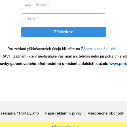
Pro zaslání přihlašovacích údajů klikněte na
Žádost o zaslání údajů.
AVIT záznam, který neobsahuje váš mail ani telefon nebo při potížích s edi
ávky garantovaného přednostního umístění a dalších služeb:
www.porta
 reklama / Portaly.info
Naše reklamní prvky
Všeobecné obchodní
Výroba nábytku