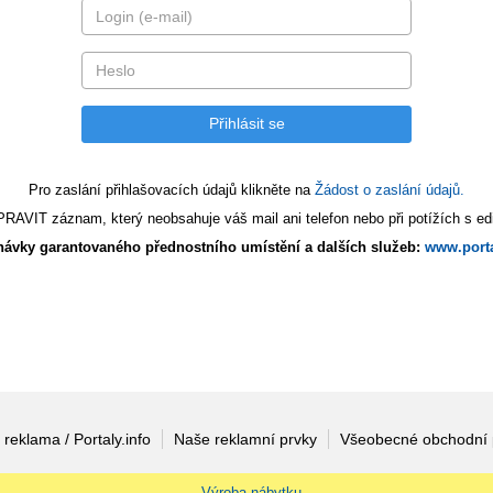
Pro zaslání přihlašovacích údajů klikněte na
Žádost o zaslání údajů.
AVIT záznam, který neobsahuje váš mail ani telefon nebo při potížích s edi
ávky garantovaného přednostního umístění a dalších služeb:
www.porta
 reklama / Portaly.info
Naše reklamní prvky
Všeobecné obchodní
Výroba nábytku