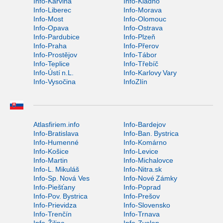
Info-Karviná
Info-Kladno
Info-Liberec
Info-Morava
Info-Most
Info-Olomouc
Info-Opava
Info-Ostrava
Info-Pardubice
Info-Plzeň
Info-Praha
Info-Přerov
Info-Prostějov
Info-Tábor
Info-Teplice
Info-Třebíč
Info-Ústí n.L.
Info-Karlovy Vary
Info-Vysočina
InfoZlín
Atlasfiriem.info
Info-Bardejov
Info-Bratislava
Info-Ban. Bystrica
Info-Humenné
Info-Komárno
Info-Košice
Info-Levice
Info-Martin
Info-Michalovce
Info-L. Mikuláš
Info-Nitra.sk
Info-Sp. Nová Ves
Info-Nové Zámky
Info-Piešťany
Info-Poprad
Info-Pov. Bystrica
Info-Prešov
Info-Prievidza
Info-Slovensko
Info-Trenčín
Info-Trnava