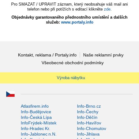
Pro SMAZAT / UPRAVIT záznam, který neobsahuje váš mail ani
telefon nebo při potížích s editací klikněte
zde
.
Objednávky garantovaného přednostního umístění a dalších
služeb:
www.portaly.info
Kontakt, reklama / Portaly.info
Naše reklamní prvky
Všeobecné obchodní podmínky
Výroba nábytku
Atlasfirem.info
Info-Brno.cz
Info-Budějovice
Info-Čechy
Info-Česká Lípa
Info-Děčín
InfoFrýdek-Místek
Info-Havířov
Info-Hradec Kr.
Info-Chomutov
Info-Jablonec n.N.
Info-Jihlava