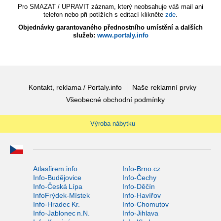
Pro SMAZAT / UPRAVIT záznam, který neobsahuje váš mail ani
telefon nebo při potížích s editací klikněte
zde
.
Objednávky garantovaného přednostního umístění a dalších
služeb:
www.portaly.info
Kontakt, reklama / Portaly.info
Naše reklamní prvky
Všeobecné obchodní podmínky
Výroba nábytku
Atlasfirem.info
Info-Brno.cz
Info-Budějovice
Info-Čechy
Info-Česká Lípa
Info-Děčín
InfoFrýdek-Místek
Info-Havířov
Info-Hradec Kr.
Info-Chomutov
Info-Jablonec n.N.
Info-Jihlava