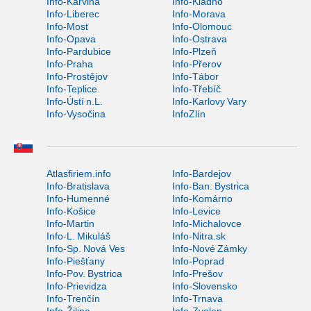
Info-Karviná
Info-Kladno
Info-Liberec
Info-Morava
Info-Most
Info-Olomouc
Info-Opava
Info-Ostrava
Info-Pardubice
Info-Plzeň
Info-Praha
Info-Přerov
Info-Prostějov
Info-Tábor
Info-Teplice
Info-Třebíč
Info-Ústí n.L.
Info-Karlovy Vary
Info-Vysočina
InfoZlín
Atlasfiriem.info
Info-Bardejov
Info-Bratislava
Info-Ban. Bystrica
Info-Humenné
Info-Komárno
Info-Košice
Info-Levice
Info-Martin
Info-Michalovce
Info-L. Mikuláš
Info-Nitra.sk
Info-Sp. Nová Ves
Info-Nové Zámky
Info-Piešťany
Info-Poprad
Info-Pov. Bystrica
Info-Prešov
Info-Prievidza
Info-Slovensko
Info-Trenčín
Info-Trnava