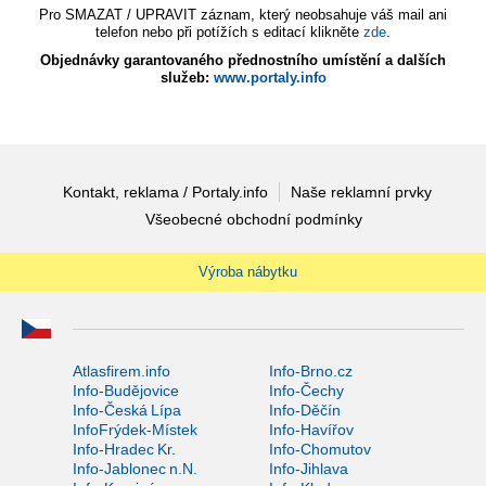
Pro SMAZAT / UPRAVIT záznam, který neobsahuje váš mail ani
telefon nebo při potížích s editací klikněte
zde
.
Objednávky garantovaného přednostního umístění a dalších
služeb:
www.portaly.info
Kontakt, reklama / Portaly.info
Naše reklamní prvky
Všeobecné obchodní podmínky
Výroba nábytku
Atlasfirem.info
Info-Brno.cz
Info-Budějovice
Info-Čechy
Info-Česká Lípa
Info-Děčín
InfoFrýdek-Místek
Info-Havířov
Info-Hradec Kr.
Info-Chomutov
Info-Jablonec n.N.
Info-Jihlava