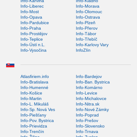
Info-Karviná
Info-Kladno
Info-Liberec
Info-Morava
Info-Most
Info-Olomouc
Info-Opava
Info-Ostrava
Info-Pardubice
Info-Plzeň
Info-Praha
Info-Přerov
Info-Prostějov
Info-Tábor
Info-Teplice
Info-Třebíč
Info-Ústí n.L.
Info-Karlovy Vary
Info-Vysočina
InfoZlín
Atlasfiriem.info
Info-Bardejov
Info-Bratislava
Info-Ban. Bystrica
Info-Humenné
Info-Komárno
Info-Košice
Info-Levice
Info-Martin
Info-Michalovce
Info-L. Mikuláš
Info-Nitra.sk
Info-Sp. Nová Ves
Info-Nové Zámky
Info-Piešťany
Info-Poprad
Info-Pov. Bystrica
Info-Prešov
Info-Prievidza
Info-Slovensko
Info-Trenčín
Info-Trnava