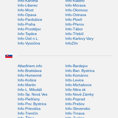
Info-Karviná
Info-Kladno
Info-Liberec
Info-Morava
Info-Most
Info-Olomouc
Info-Opava
Info-Ostrava
Info-Pardubice
Info-Plzeň
Info-Praha
Info-Přerov
Info-Prostějov
Info-Tábor
Info-Teplice
Info-Třebíč
Info-Ústí n.L.
Info-Karlovy Vary
Info-Vysočina
InfoZlín
Atlasfiriem.info
Info-Bardejov
Info-Bratislava
Info-Ban. Bystrica
Info-Humenné
Info-Komárno
Info-Košice
Info-Levice
Info-Martin
Info-Michalovce
Info-L. Mikuláš
Info-Nitra.sk
Info-Sp. Nová Ves
Info-Nové Zámky
Info-Piešťany
Info-Poprad
Info-Pov. Bystrica
Info-Prešov
Info-Prievidza
Info-Slovensko
Info-Trenčín
Info-Trnava