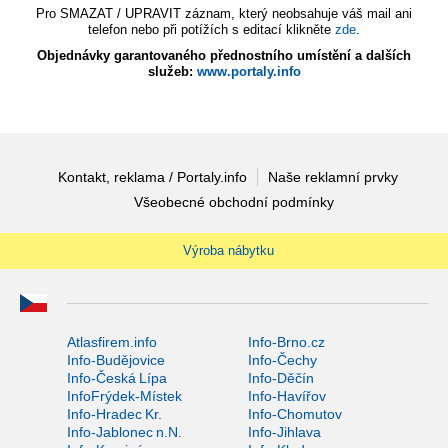
Pro SMAZAT / UPRAVIT záznam, který neobsahuje váš mail ani
telefon nebo při potížích s editací klikněte
zde
.
Objednávky garantovaného přednostního umístění a dalších
služeb:
www.portaly.info
Kontakt, reklama / Portaly.info
Naše reklamní prvky
Všeobecné obchodní podmínky
Výroba nábytku
Atlasfirem.info
Info-Brno.cz
Info-Budějovice
Info-Čechy
Info-Česká Lípa
Info-Děčín
InfoFrýdek-Místek
Info-Havířov
Info-Hradec Kr.
Info-Chomutov
Info-Jablonec n.N.
Info-Jihlava