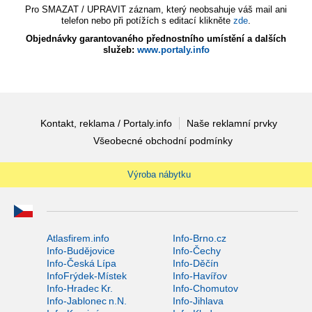
Pro SMAZAT / UPRAVIT záznam, který neobsahuje váš mail ani
telefon nebo při potížích s editací klikněte
zde
.
Objednávky garantovaného přednostního umístění a dalších
služeb:
www.portaly.info
Kontakt, reklama / Portaly.info
Naše reklamní prvky
Všeobecné obchodní podmínky
Výroba nábytku
Atlasfirem.info
Info-Brno.cz
Info-Budějovice
Info-Čechy
Info-Česká Lípa
Info-Děčín
InfoFrýdek-Místek
Info-Havířov
Info-Hradec Kr.
Info-Chomutov
Info-Jablonec n.N.
Info-Jihlava