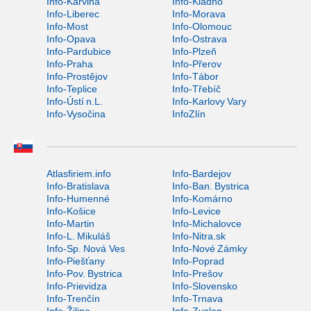
Info-Karviná
Info-Kladno
Info-Liberec
Info-Morava
Info-Most
Info-Olomouc
Info-Opava
Info-Ostrava
Info-Pardubice
Info-Plzeň
Info-Praha
Info-Přerov
Info-Prostějov
Info-Tábor
Info-Teplice
Info-Třebíč
Info-Ústí n.L.
Info-Karlovy Vary
Info-Vysočina
InfoZlín
Atlasfiriem.info
Info-Bardejov
Info-Bratislava
Info-Ban. Bystrica
Info-Humenné
Info-Komárno
Info-Košice
Info-Levice
Info-Martin
Info-Michalovce
Info-L. Mikuláš
Info-Nitra.sk
Info-Sp. Nová Ves
Info-Nové Zámky
Info-Piešťany
Info-Poprad
Info-Pov. Bystrica
Info-Prešov
Info-Prievidza
Info-Slovensko
Info-Trenčín
Info-Trnava