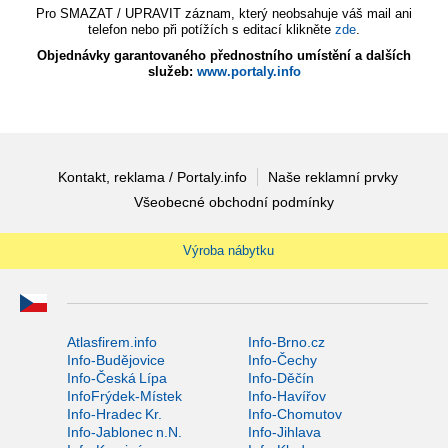
Pro SMAZAT / UPRAVIT záznam, který neobsahuje váš mail ani
telefon nebo při potížích s editací klikněte
zde
.
Objednávky garantovaného přednostního umístění a dalších
služeb:
www.portaly.info
Kontakt, reklama / Portaly.info
Naše reklamní prvky
Všeobecné obchodní podmínky
Výroba nábytku
Atlasfirem.info
Info-Brno.cz
Info-Budějovice
Info-Čechy
Info-Česká Lípa
Info-Děčín
InfoFrýdek-Místek
Info-Havířov
Info-Hradec Kr.
Info-Chomutov
Info-Jablonec n.N.
Info-Jihlava