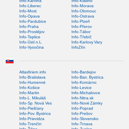
Info-Karviná
Info-Kladno
Info-Liberec
Info-Morava
Info-Most
Info-Olomouc
Info-Opava
Info-Ostrava
Info-Pardubice
Info-Plzeň
Info-Praha
Info-Přerov
Info-Prostějov
Info-Tábor
Info-Teplice
Info-Třebíč
Info-Ústí n.L.
Info-Karlovy Vary
Info-Vysočina
InfoZlín
Atlasfiriem.info
Info-Bardejov
Info-Bratislava
Info-Ban. Bystrica
Info-Humenné
Info-Komárno
Info-Košice
Info-Levice
Info-Martin
Info-Michalovce
Info-L. Mikuláš
Info-Nitra.sk
Info-Sp. Nová Ves
Info-Nové Zámky
Info-Piešťany
Info-Poprad
Info-Pov. Bystrica
Info-Prešov
Info-Prievidza
Info-Slovensko
Info-Trenčín
Info-Trnava