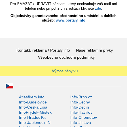
Pro SMAZAT / UPRAVIT záznam, který neobsahuje váš mail ani
telefon nebo při potížích s editací klikněte
zde
.
Objednávky garantovaného přednostního umístění a dalších
služeb:
www.portaly.info
Kontakt, reklama / Portaly.info
Naše reklamní prvky
Všeobecné obchodní podmínky
Výroba nábytku
Atlasfirem.info
Info-Brno.cz
Info-Budějovice
Info-Čechy
Info-Česká Lípa
Info-Děčín
InfoFrýdek-Místek
Info-Havířov
Info-Hradec Kr.
Info-Chomutov
Info-Jablonec n.N.
Info-Jihlava