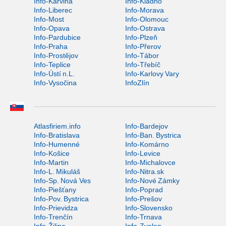
Info-Karviná
Info-Kladno
Info-Liberec
Info-Morava
Info-Most
Info-Olomouc
Info-Opava
Info-Ostrava
Info-Pardubice
Info-Plzeň
Info-Praha
Info-Přerov
Info-Prostějov
Info-Tábor
Info-Teplice
Info-Třebíč
Info-Ústí n.L.
Info-Karlovy Vary
Info-Vysočina
InfoZlín
Atlasfiriem.info
Info-Bardejov
Info-Bratislava
Info-Ban. Bystrica
Info-Humenné
Info-Komárno
Info-Košice
Info-Levice
Info-Martin
Info-Michalovce
Info-L. Mikuláš
Info-Nitra.sk
Info-Sp. Nová Ves
Info-Nové Zámky
Info-Piešťany
Info-Poprad
Info-Pov. Bystrica
Info-Prešov
Info-Prievidza
Info-Slovensko
Info-Trenčín
Info-Trnava