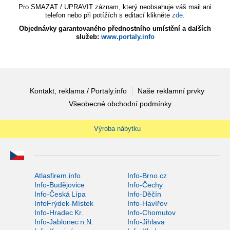
Pro SMAZAT / UPRAVIT záznam, který neobsahuje váš mail ani
telefon nebo při potížích s editací klikněte
zde
.
Objednávky garantovaného přednostního umístění a dalších
služeb:
www.portaly.info
Kontakt, reklama / Portaly.info
Naše reklamní prvky
Všeobecné obchodní podmínky
Výroba nábytku
Atlasfirem.info
Info-Brno.cz
Info-Budějovice
Info-Čechy
Info-Česká Lípa
Info-Děčín
InfoFrýdek-Místek
Info-Havířov
Info-Hradec Kr.
Info-Chomutov
Info-Jablonec n.N.
Info-Jihlava