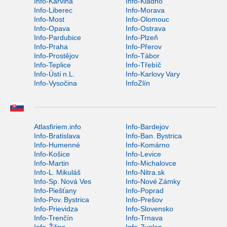
Info-Karviná
Info-Kladno
Info-Liberec
Info-Morava
Info-Most
Info-Olomouc
Info-Opava
Info-Ostrava
Info-Pardubice
Info-Plzeň
Info-Praha
Info-Přerov
Info-Prostějov
Info-Tábor
Info-Teplice
Info-Třebíč
Info-Ústí n.L.
Info-Karlovy Vary
Info-Vysočina
InfoZlín
Atlasfiriem.info
Info-Bardejov
Info-Bratislava
Info-Ban. Bystrica
Info-Humenné
Info-Komárno
Info-Košice
Info-Levice
Info-Martin
Info-Michalovce
Info-L. Mikuláš
Info-Nitra.sk
Info-Sp. Nová Ves
Info-Nové Zámky
Info-Piešťany
Info-Poprad
Info-Pov. Bystrica
Info-Prešov
Info-Prievidza
Info-Slovensko
Info-Trenčín
Info-Trnava