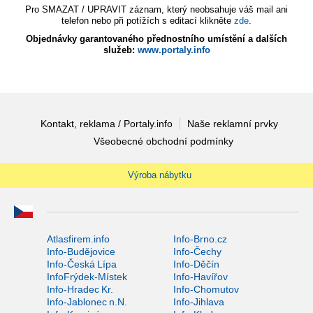
Pro SMAZAT / UPRAVIT záznam, který neobsahuje váš mail ani
telefon nebo při potížích s editací klikněte
zde
.
Objednávky garantovaného přednostního umístění a dalších
služeb:
www.portaly.info
Kontakt, reklama / Portaly.info
Naše reklamní prvky
Všeobecné obchodní podmínky
Výroba nábytku
Atlasfirem.info
Info-Brno.cz
Info-Budějovice
Info-Čechy
Info-Česká Lípa
Info-Děčín
InfoFrýdek-Místek
Info-Havířov
Info-Hradec Kr.
Info-Chomutov
Info-Jablonec n.N.
Info-Jihlava