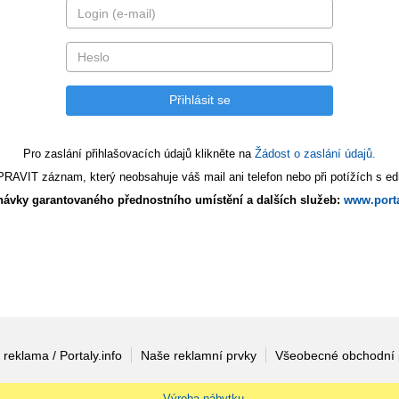
Pro zaslání přihlašovacích údajů klikněte na
Žádost o zaslání údajů.
AVIT záznam, který neobsahuje váš mail ani telefon nebo při potížích s edi
ávky garantovaného přednostního umístění a dalších služeb:
www.porta
 reklama / Portaly.info
Naše reklamní prvky
Všeobecné obchodní
Výroba nábytku