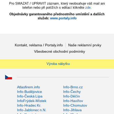
Pro SMAZAT / UPRAVIT záznam, který neobsahuje váš mail ani
telefon nebo při potížích s editací klikněte
zde
.
Objednávky garantovaného přednostního umístění a dalších
služeb:
www.portaly.info
Kontakt, reklama / Portaly.info
Naše reklamní prvky
Všeobecné obchodní podmínky
Výroba nábytku
Atlasfirem.info
Info-Brno.cz
Info-Budějovice
Info-Čechy
Info-Česká Lípa
Info-Děčín
InfoFrýdek-Místek
Info-Havířov
Info-Hradec Kr.
Info-Chomutov
Info-Jablonec n.N.
Info-Jihlava