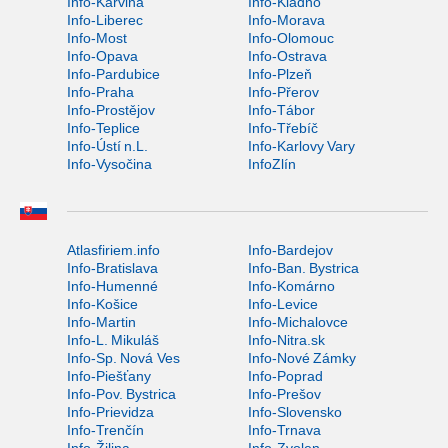
Info-Karviná
Info-Kladno
Info-Liberec
Info-Morava
Info-Most
Info-Olomouc
Info-Opava
Info-Ostrava
Info-Pardubice
Info-Plzeň
Info-Praha
Info-Přerov
Info-Prostějov
Info-Tábor
Info-Teplice
Info-Třebíč
Info-Ústí n.L.
Info-Karlovy Vary
Info-Vysočina
InfoZlín
Atlasfiriem.info
Info-Bardejov
Info-Bratislava
Info-Ban. Bystrica
Info-Humenné
Info-Komárno
Info-Košice
Info-Levice
Info-Martin
Info-Michalovce
Info-L. Mikuláš
Info-Nitra.sk
Info-Sp. Nová Ves
Info-Nové Zámky
Info-Piešťany
Info-Poprad
Info-Pov. Bystrica
Info-Prešov
Info-Prievidza
Info-Slovensko
Info-Trenčín
Info-Trnava