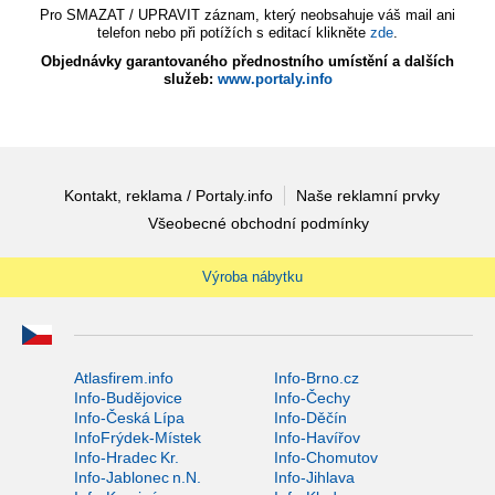
Pro SMAZAT / UPRAVIT záznam, který neobsahuje váš mail ani
telefon nebo při potížích s editací klikněte
zde
.
Objednávky garantovaného přednostního umístění a dalších
služeb:
www.portaly.info
Kontakt, reklama / Portaly.info
Naše reklamní prvky
Všeobecné obchodní podmínky
Výroba nábytku
Atlasfirem.info
Info-Brno.cz
Info-Budějovice
Info-Čechy
Info-Česká Lípa
Info-Děčín
InfoFrýdek-Místek
Info-Havířov
Info-Hradec Kr.
Info-Chomutov
Info-Jablonec n.N.
Info-Jihlava