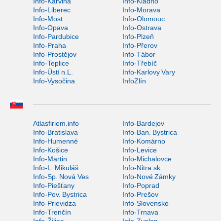
Info-Karviná
Info-Kladno
Info-Liberec
Info-Morava
Info-Most
Info-Olomouc
Info-Opava
Info-Ostrava
Info-Pardubice
Info-Plzeň
Info-Praha
Info-Přerov
Info-Prostějov
Info-Tábor
Info-Teplice
Info-Třebíč
Info-Ústí n.L.
Info-Karlovy Vary
Info-Vysočina
InfoZlín
Atlasfiriem.info
Info-Bardejov
Info-Bratislava
Info-Ban. Bystrica
Info-Humenné
Info-Komárno
Info-Košice
Info-Levice
Info-Martin
Info-Michalovce
Info-L. Mikuláš
Info-Nitra.sk
Info-Sp. Nová Ves
Info-Nové Zámky
Info-Piešťany
Info-Poprad
Info-Pov. Bystrica
Info-Prešov
Info-Prievidza
Info-Slovensko
Info-Trenčín
Info-Trnava