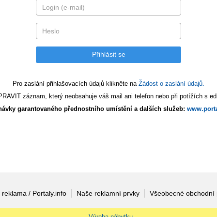
Pro zaslání přihlašovacích údajů klikněte na
Žádost o zaslání údajů.
AVIT záznam, který neobsahuje váš mail ani telefon nebo při potížích s edi
ávky garantovaného přednostního umístění a dalších služeb:
www.porta
 reklama / Portaly.info
Naše reklamní prvky
Všeobecné obchodní
Výroba nábytku