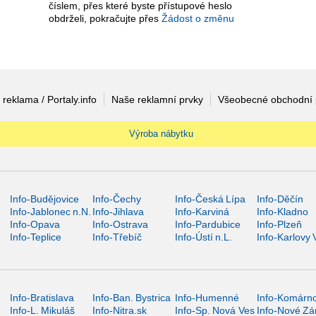
číslem, přes které byste přístupové heslo
obdrželi, pokračujte přes
Žádost o změnu
 reklama / Portaly.info
Naše reklamní prvky
Všeobecné obchodní
Výroba nábytku
Info-Budějovice
Info-Čechy
Info-Česká Lípa
Info-Děčín
Info-Jablonec n.N.
Info-Jihlava
Info-Karviná
Info-Kladno
Info-Opava
Info-Ostrava
Info-Pardubice
Info-Plzeň
Info-Teplice
Info-Třebíč
Info-Ústí n.L.
Info-Karlovy 
Info-Bratislava
Info-Ban. Bystrica
Info-Humenné
Info-Komárn
Info-L. Mikuláš
Info-Nitra.sk
Info-Sp. Nová Ves
Info-Nové Z