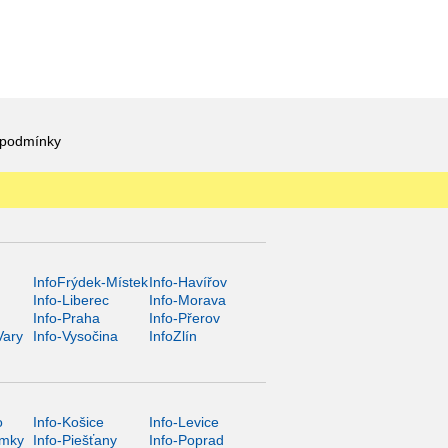
 podmínky
InfoFrýdek-Místek
Info-Havířov
Info-Liberec
Info-Morava
Info-Praha
Info-Přerov
Vary
Info-Vysočina
InfoZlín
o
Info-Košice
Info-Levice
ámky
Info-Piešťany
Info-Poprad