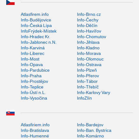
Atlasfirem.info
Info-Brno.cz
Info-Budějovice
Info-Čechy
Info-Česká Lípa
Info-Děčín
InfoFrýdek-Místek
Info-Havířov
Info-Hradec Kr.
Info-Chomutov
Info-Jablonec n.N.
Info-Jihlava
Info-Karviná
Info-Kladno
Info-Liberec
Info-Morava
Info-Most
Info-Olomouc
Info-Opava
Info-Ostrava
Info-Pardubice
Info-Plzeň
Info-Praha
Info-Přerov
Info-Prostějov
Info-Tábor
Info-Teplice
Info-Třebíč
Info-Ústí n.L.
Info-Karlovy Vary
Info-Vysočina
InfoZlín
Atlasfiriem.info
Info-Bardejov
Info-Bratislava
Info-Ban. Bystrica
Info-Humenné
Info-Komárno