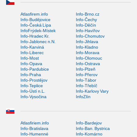
Atlasfirem.info
Info-Brno.cz
Info-Budějovice
Info-Čechy
Info-Česká Lípa
Info-Děčín
InfoFrýdek-Místek
Info-Havířov
Info-Hradec Kr.
Info-Chomutov
Info-Jablonec n.N.
Info-Jihlava
Info-Karviná
Info-Kladno
Info-Liberec
Info-Morava
Info-Most
Info-Olomouc
Info-Opava
Info-Ostrava
Info-Pardubice
Info-Plzeň
Info-Praha
Info-Přerov
Info-Prostějov
Info-Tábor
Info-Teplice
Info-Třebíč
Info-Ústí n.L.
Info-Karlovy Vary
Info-Vysočina
InfoZlín
Atlasfiriem.info
Info-Bardejov
Info-Bratislava
Info-Ban. Bystrica
Info-Humenné
Info-Komárno