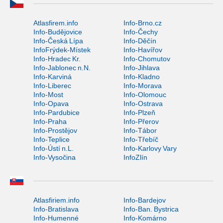
Atlasfirem.info
Info-Brno.cz
Info-Budějovice
Info-Čechy
Info-Česká Lípa
Info-Děčín
InfoFrýdek-Místek
Info-Havířov
Info-Hradec Kr.
Info-Chomutov
Info-Jablonec n.N.
Info-Jihlava
Info-Karviná
Info-Kladno
Info-Liberec
Info-Morava
Info-Most
Info-Olomouc
Info-Opava
Info-Ostrava
Info-Pardubice
Info-Plzeň
Info-Praha
Info-Přerov
Info-Prostějov
Info-Tábor
Info-Teplice
Info-Třebíč
Info-Ústí n.L.
Info-Karlovy Vary
Info-Vysočina
InfoZlín
Atlasfiriem.info
Info-Bardejov
Info-Bratislava
Info-Ban. Bystrica
Info-Humenné
Info-Komárno